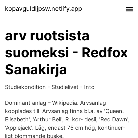
kopavguldljpsw.netlify.app
arv ruotsista
suomeksi - Redfox
Sanakirja
Studiekondition - Studielivet - Into
Dominant anlag – Wikipedia. Arvsanlag
kopplades till Arvsanlag finns bl.a. av 'Queen.
Elisabeth', 'Arthur Bell', R. kor- desii, 'Red Dawn',
'Applejack'. Låg, endast 75 cm hög, kontinuer-
ligt blommande buske.