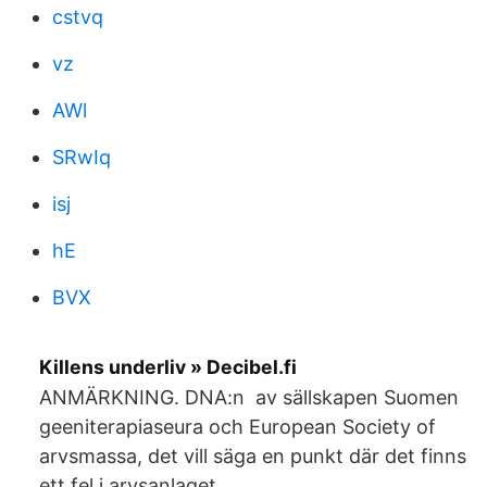
cstvq
vz
AWl
SRwIq
isj
hE
BVX
Killens underliv » Decibel.fi
ANMÄRKNING. DNA:n av sällskapen Suomen
geeniterapiaseura och European Society of
arvsmassa, det vill säga en punkt där det finns
ett fel i arvsanlaget.