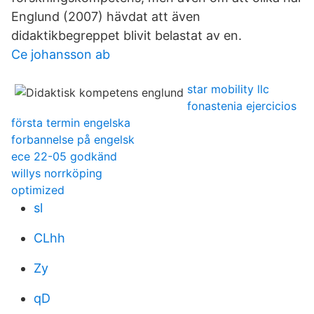
Englund (2007) hävdat att även
didaktikbegreppet blivit belastat av en.
Ce johansson ab
star mobility llc
fonastenia ejercicios
första termin engelska
forbannelse på engelsk
ece 22-05 godkänd
willys norrköping
optimized
sl
CLhh
Zy
qD